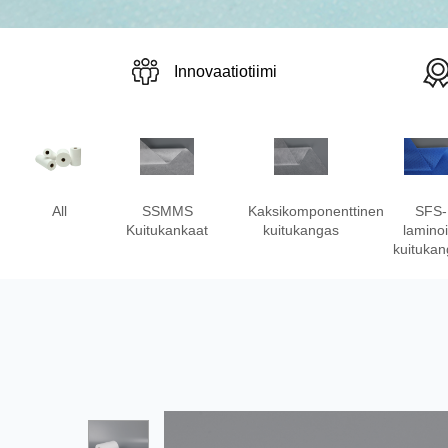
Innovaatiotiimi
All
SSMMS
Kaksikomponenttinen
SFS-
Kuitukankaat
kuitukangas
laminoi
kuituka