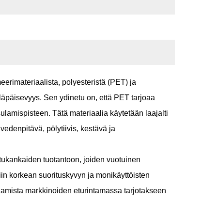
eerimateriaalista, polyesteristä (PET) ja
läpäisevyys. Sen ydinetu on, että PET tarjoaa
amispisteen. Tätä materiaalia käytetään laajalti
denpitävä, pölytiivis, kestävä ja
ukankaiden tuotantoon, joiden vuotuinen
in korkean suorituskyvyn ja monikäyttöisten
eraamista markkinoiden eturintamassa tarjotakseen