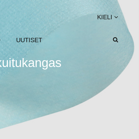
KIELI
Q
UUTISET
kuitukangas