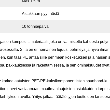
Max 1,6 m
Asiakkaan pyynnöstä
10 tonnia/päivä
ngas
on komposiittimateriaali, joka on valmistettu kahdesta polym
rosessilla. Sillä on erinomainen lujuus, pehmeys ja hyvä ilman
 kun taas PE antaa sille pehmeän kosketuksen ja alhaisen sul
sa, pakkauksessa ja rakentamisessa, ja sen ominaisuudet ovat ve
y korkealaatuisten PET/PE-kaksikomponenttisten spunbond-kuit
sitoutuneet vastaamaan maailmanlaajuisten asiakkaiden tarpeisi
kehityksen avulla. Yritys jatkaa räätälöityjen tuotteiden lanse