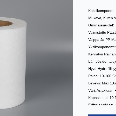
Kaksikomponentti
Mukava, Kuten Va
Ominaisuudet:
Valmistettu PE:s
Vaippa Ja PP-Mat
Yksikomponentti
Kehrätyn Rainan
Lämpösidontalujuu
Hyvä Hydrofiilis
Paino: 10-100 
Leveys: Max 1,
Väri: Asiakkaan 
Kapasiteetti: 10
Erikoishoidot:
Sovellukset:
Hy