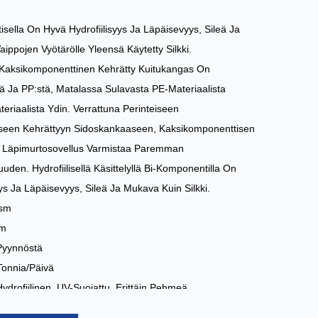
sella On Hyvä Hydrofiilisyys Ja Läpäisevyys, Sileä Ja
ippojen Vyötärölle Yleensä Käytetty Silkki.
Kaksikomponenttinen Kehrätty Kuitukangas On
tä Ja PP:stä, Matalassa Sulavasta PE-Materiaalista
eriaalista Ydin. Verrattuna Perinteiseen
seen Kehrättyyn Sidoskankaaseen, Kaksikomponenttisen
 Läpimurtosovellus Varmistaa Paremman
den. Hydrofiilisellä Käsittelyllä Bi-Komponentilla On
yys Ja Läpäisevyys, Sileä Ja Mukava Kuin Silkki.
Gsm
6m
Pyynnöstä
 Tonnia/päivä
Hydrofiilinen, UV-Suojattu, Erittäin Pehmeä
gienia: Vauvan Vaipan Pohjalevy Ja Vyötärö,