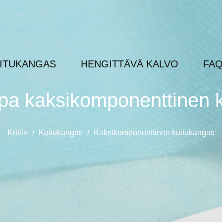
ITUKANGAS
HENGITTÄVÄ KALVO
FA
a kaksikomponenttinen 
Kotiin
/
Kuitukangas
/
Kaksikomponenttinen kuitukangas