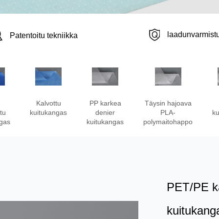
laadunvarmist
Patentoitu tekniikka
Kalvottu
PP karkea
Täysin hajoava
tu
kuitukangas
denier
PLA-
ku
ngas
kuitukangas
polymaitohappo
PET/PE ka
kuitukang