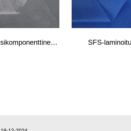
sikomponenttinen
SFS-laminoit
kuitukangas
kuitukangas
19-12-2024