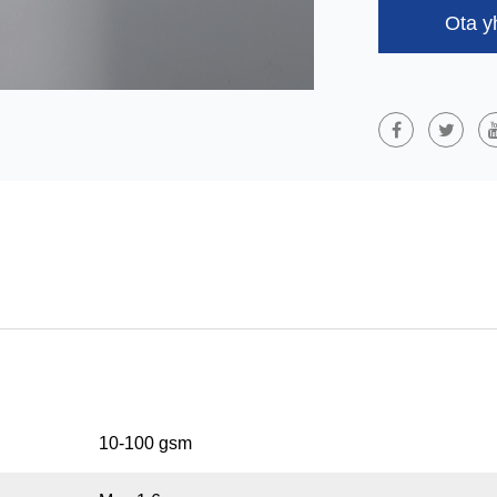
Elintarvikepakka
Ota y
PET/PE Kaksikom
Polyesteristä (P
Yhdistyvät Mole
Lujuuden Ja Lä
Alhaisen Sulami
Laajalti Lääketi
Rakentamisen Alo
Kestävyys Ja Hen
10-100 gsm