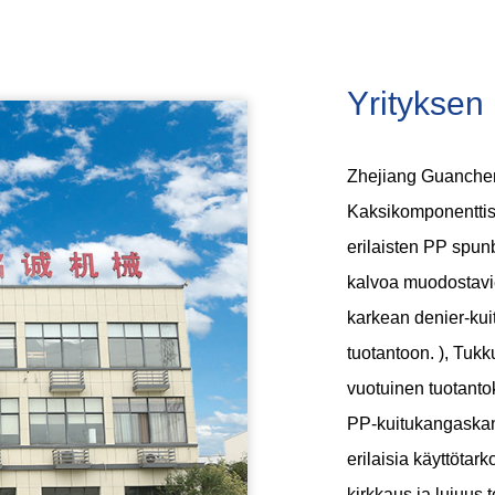
Yrityksen p
Zhejiang Guanchen
Kaksikomponenttis
erilaisten PP spun
kalvoa muodostavie
karkean denier-kui
tuotantoon. ),
Tukk
vuotuinen tuotantok
PP-kuitukangaskanka
erilaisia ​​käyttöt
kirkkaus ja lujuus 