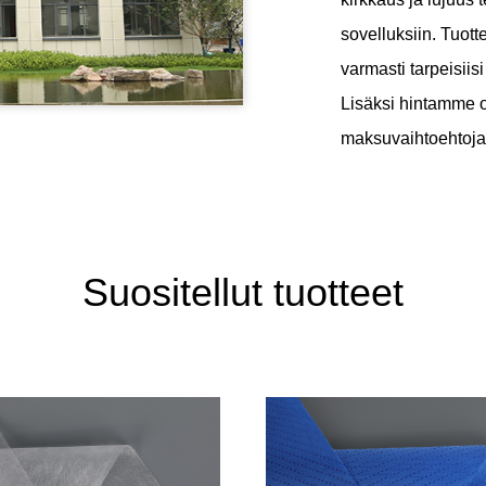
sovelluksiin. Tuott
varmasti tarpeisiis
Lisäksi hintamme ova
maksuvaihtoehtoja
Suositellut tuotteet