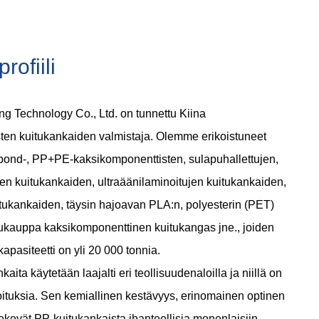
rofiili
g Technology Co., Ltd. on tunnettu
Kiina
ten kuitukankaiden valmistaja
. Olemme erikoistuneet
bond-, PP+PE-kaksikomponenttisten, sulapuhallettujen,
n kuitukankaiden, ultraäänilaminoitujen kuitukankaiden,
tukankaiden, täysin hajoavan PLA:n, polyesterin (PET)
ukauppa kaksikomponenttinen kuitukangas
jne., joiden
apasiteetti on yli 20 000 tonnia.
ita käytetään laajalti eri teollisuudenaloilla ja niillä on
arkoituksia. Sen kemiallinen kestävyys, erinomainen optinen
tekevät PP-kuitukankaista ihanteellisia monenlaisiin