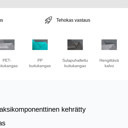
Tehokas vastaus
us
PET-
PP
Sulapuhallettu
Hengittävä
itukangas
kuitukangas
kuitukangas
kalvo
ksikomponenttinen kehrätty
as