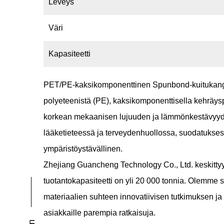
Leveys
Väri
Kapasiteetti
PET/PE-kaksikomponenttinen Spunbond-kuituka
polyeteenistä (PE), kaksikomponenttisella kehräysp
korkean mekaanisen lujuuden ja lämmönkestävyyden,
lääketieteessä ja terveydenhuollossa, suodatukses
ympäristöystävällinen.
Zhejiang Guancheng Technology Co., Ltd. keskitty
tuotantokapasiteetti on yli 20 000 tonnia. Olemme 
materiaalien suhteen innovatiivisen tutkimuksen ja 
asiakkaille parempia ratkaisuja.