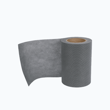
lujuutta, vedenkestävyyttä, antibakteerisia ominaisuuksia ja
ympäristönsuojelua, ja niitä käytetään laajasti lääketieteen ja
terveydenhuollon, teollisuuden suoj...