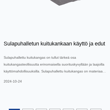
Sulapuhalletun kuitukankaan käyttö ja edut
Sulapuhallettu kuitukangas on tullut tärkeä osa
kuitukangasteollisuutta erinomaisella suorituskyvyllään ja laajoilla
käyttömahdollisuuksilla. Sulapuhallettu kuitukangas on materiaali,
joka on muodostettu sulattamalla polypropeeni (PP) -raaka-
2024-10-24
aineita ja ruiskuttamalla ne hienoiksi kuiduiksi ja sitten
sähköstaattisella tai kuumapuristamalla. Sillä on erinomaiset
ominaisuudet, kuten keveys, hengittävyys, vedenpitävyys ja
suodatus, ja sitä käytetään laajasti lääketieteen,