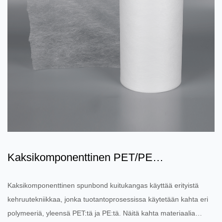
Kaksikomponenttinen PET/PE
kuitukangas: ympäristönsuojelun j...
Kaksikomponenttinen spunbond kuitukangas käyttää erityistä
kehruutekniikkaa, jonka tuotantoprosessissa käytetään kahta eri
polymeeriä, yleensä PET:tä ja PE:tä. Näitä kahta materiaalia