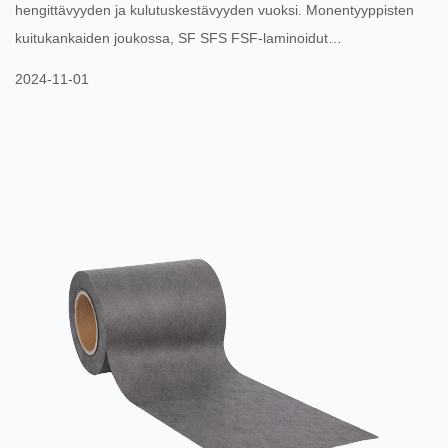
hengittävyyden ja kulutuskestävyyden vuoksi. Monentyyppisten
kuitukankaiden joukossa, SF SFS FSF-laminoidut
kuitukangaskankaat niistä on vähitellen tullut suosittu valinta
2024-11-01
markkinoilla ainutlaatuisten etujensa ansiosta. SF SFS FSF-
laminoitujen kuitukankaiden rakenne antaa niille erinomaisen
lujuuden ja kestävyyden. Tämä materiaali muodostetaan
laminoimalla erityyppisiä kuitukankaita yhteen
komposiittimateriaaliksi, mikä p...