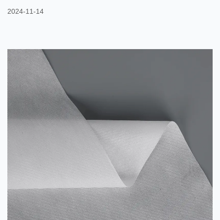
ruiskutetaan ja sidotaan samanaikaisesti kehruuprosessin aikana
2024-11-14
komposiittimateriaalin muodostamiseksi, jolla on erilaiset
ominaisuudet. Eri prosessiparametreja säätämällä PET:n ja PE:n
fysikaalisia ja kemiallisia ominaisuuksia voidaan täydentää
korkean suorituskyvyn kuitukankaiden valmistamiseksi. Kaks...