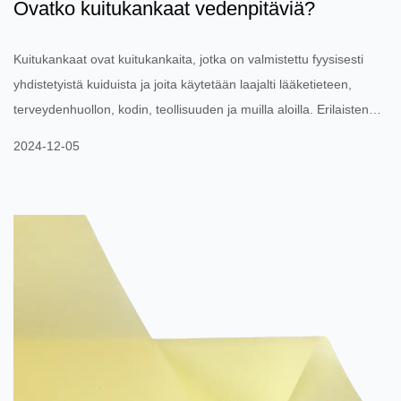
Ovatko kuitukankaat vedenpitäviä?
Kuitukankaat ovat kuitukankaita, jotka on valmistettu fyysisesti
yhdistetyistä kuiduista ja joita käytetään laajalti lääketieteen,
terveydenhuollon, kodin, teollisuuden ja muilla aloilla. Erilaisten
rakenteidensa ja valmistusprosessiensa vuoksi
2024-12-05
kuitukangaskankaat ovat yleensä heikkoja vedenpitävyydeltään.
Kuitukankailla itsessään ei ole täydellistä vedenpitävyyttä, mutta
niiden vedenpitävyys liittyy läheisesti tekijöihin, kuten materiaaliin,
paksuuteen ja siihen, onko ne erikoiskäsitelt...