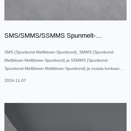
SMS/SMMS/SSMMS Spunmelt-
kuitukangas: kuitukangasmateriaalien...
SMS (Spunbond-Meltblown-Spunbond), SMMS (Spunbond-
Meltblown-Meltblown-Spunbond) ja SSMMS (Spunbond-
Spunbond-Meltblown-Meltblown-Spunbond) ja muista korkean
suorituskyvyn kehruubond-sulapuhalletuista
2024-11-07
komposiittikuitukangaskankaista on tullut tärkeitä tuotteita
markkinoilla. Näitä innovatiivisia kuitukangaskankaita on käytetty
laajasti monilla aloilla, kuten lääketieteessä, hygieniassa,
suodatuksessa ja teollisuudessa ainutlaatuisen rakenteensa ja
suorituskykynsä ansiosta. SMS: Kerros ...