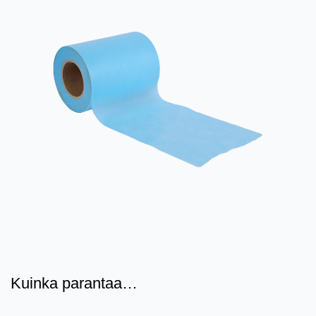
Kuinka parantaa
keltaisen/sinisen/valkoisen PP PE-