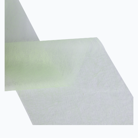
suodatus-, auto-, rakennus-, lääketieteen ja muilla aloilla...