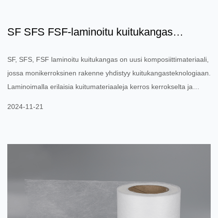
SF SFS FSF-laminoitu kuitukangas
(valinnainen hengittävä kal...
SF, SFS, FSF laminoitu kuitukangas on uusi komposiittimateriaali,
jossa monikerroksinen rakenne yhdistyy kuitukangasteknologiaan.
Laminoimalla erilaisia ​​kuitumateriaaleja kerros kerrokselta ja
yhdistämällä erilaisia ​​toiminnallisia kalvoja (kuten hengittävä
2024-11-21
kalvo, vettä estävä kalvo jne.), nämä materiaalit voivat tarjota
erinomaisen suorituskyvyn: Hengittävyys ja vedenpitävyys: Tämä
laminoitu rakenne voi saavuttaa tasapainon hengittävyyden ja
vedenpitävyyden välillä, ja sitä käyte...