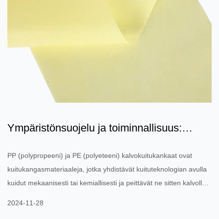
Ympäristönsuojelu ja toiminnallisuus:
keltainen/sininen/valk...
PP (polypropeeni) ja PE (polyeteeni) kalvokuitukankaat ovat
kuitukangasmateriaaleja, jotka yhdistävät kuituteknologian avulla
kuidut mekaanisesti tai kemiallisesti ja peittävät ne sitten kalvolla
tuotteen lujuuden ja suojaominaisuuksien lisäämiseksi. Tällaisia ​​
2024-11-28
materiaaleja käytetään yleensä tilanteissa, joissa vaaditaan suurta