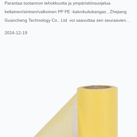
Parantaa tuotannon tehokkuutta ja ympäristönsuojelua
kalvokuitu...
keltainen/sininen/valkoinen PP PE -kalvokuitukangas , Zhejiang
Guancheng Technology Co., Ltd. voi saavuttaa sen seuraavien
näkökohtien kautta: Optimoi tuotantoprosessi: Ota käyttöön
2024-12-19
tehokkaampi tuotantotekniikka, kuten parannettu PP PE
kaksikomponenttinen kehruutekniikka, sulapuhallettu tekniikka ja
kalvokuitukangastuotantotekniikka. Nämä tekniikat voivat paitsi
parantaa tuotannon tehokkuutta ja lyhentää tuotantosykliä, myös
vähen...