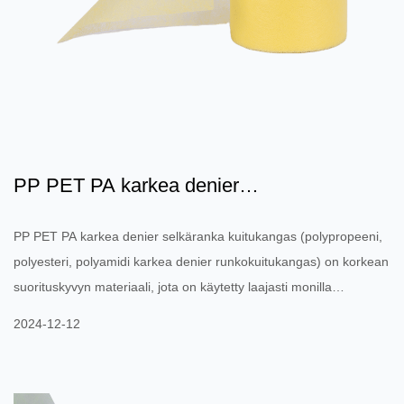
PP PET PA karkea denier
runkokuitukangas: materiaalin ominai...
PP PET PA karkea denier selkäranka kuitukangas (polypropeeni,
polyesteri, polyamidi karkea denier runkokuitukangas) on korkean
suorituskyvyn materiaali, jota on käytetty laajasti monilla
teollisuuden aloilla viime vuosina. Se on valmistettu erityyppisistä
2024-12-12
polymeereistä (PP, PET, PA) ja sillä on erinomainen mekaaninen
lujuus, korkean lämpötilan kestävyys, kemiallinen
korroosionkestävyys ja muut ominaisuudet. Sitä käytetään usein