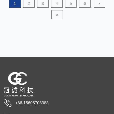
terveydenhuollon, ...
1
2
3
4
5
6
›
››
+86-15605708388