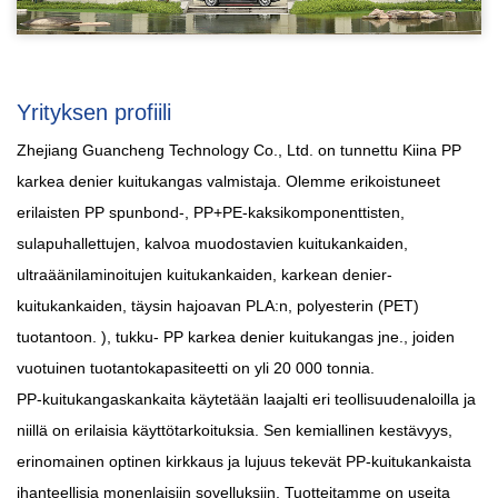
Yrityksen profiili
Zhejiang Guancheng Technology Co., Ltd. on tunnettu
Kiina PP
karkea denier kuitukangas valmistaja
. Olemme erikoistuneet
erilaisten PP spunbond-, PP+PE-kaksikomponenttisten,
sulapuhallettujen, kalvoa muodostavien kuitukankaiden,
ultraäänilaminoitujen kuitukankaiden, karkean denier-
kuitukankaiden, täysin hajoavan PLA:n, polyesterin (PET)
tuotantoon. ),
tukku- PP karkea denier kuitukangas
jne., joiden
vuotuinen tuotantokapasiteetti on yli 20 000 tonnia.
PP-kuitukangaskankaita käytetään laajalti eri teollisuudenaloilla ja
niillä on erilaisia ​​käyttötarkoituksia. Sen kemiallinen kestävyys,
erinomainen optinen kirkkaus ja lujuus tekevät PP-kuitukankaista
ihanteellisia monenlaisiin sovelluksiin. Tuotteitamme on useita