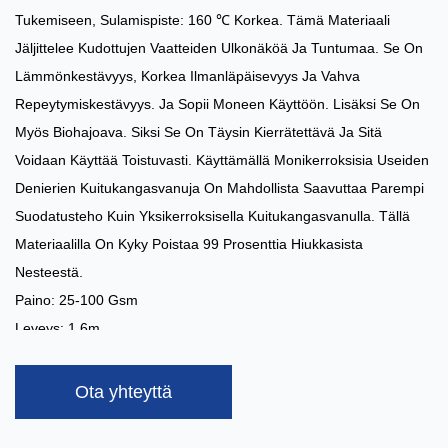
Tukemiseen, Sulamispiste: 160 ℃ Korkea. Tämä Materiaali
Jäljittelee Kudottujen Vaatteiden Ulkonäköä Ja Tuntumaa. Se On
Lämmönkestävyys, Korkea Ilmanläpäisevyys Ja Vahva
Repeytymiskestävyys. Ja Sopii Moneen Käyttöön. Lisäksi Se On
Myös Biohajoava. Siksi Se On Täysin Kierrätettävä Ja Sitä
Voidaan Käyttää Toistuvasti. Käyttämällä Monikerroksisia Useiden
Denierien Kuitukangasvanuja On Mahdollista Saavuttaa Parempi
Suodatusteho Kuin Yksikerroksisella Kuitukangasvanulla. Tällä
Materiaalilla On Kyky Poistaa 99 Prosenttia Hiukkasista
Nesteestä.
Paino: 25-100 Gsm
Leveys: 1,6m
Väri: Asiakkaan Pyynnöstä
Kapasiteetti: 5 Tonnia/päivä
Ota yhteyttä
Erikoishoidot:
Sähköstaattinen Elektreetti
Sovellukset:
Ilmanpuhdistimen Suodattimen Runko, Auton