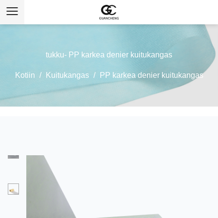
tukku- PP karkea denier kuitukangas
Kotiin
/
Kuitukangas
/
PP karkea denier kuitukangas