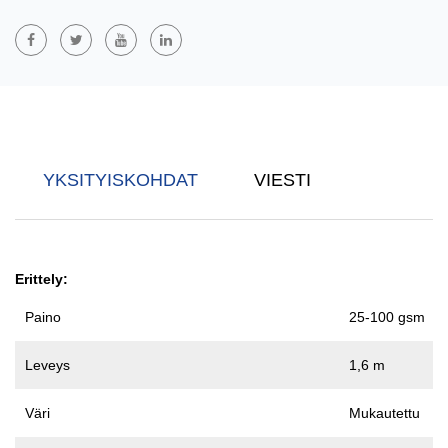
Ilmastointilaitteen Suodattimen Runko
PP PET PA Karkea Denier Selkäranka Kuitukangas
On Valmistettu
Polypropeenista (PP), Polyesteristä (PET) Ja Polyamidista (PA)
Spunbond-Prosessin Avulla, Ja Se On Erittäin Luja Ja Kestävä.
Sen Karkea Denier -kuiturakenne Tarjoaa Erinomaisen Tuen Ja
Repeytymisen Kestävyyden, Ja Sitä Käytetään Laajalti
YKSITYISKOHDAT
VIESTI
Geosynteettissä, Rakennusten Eristyskerroksissa Ja
Lujitemateriaaleissa. Tämän Kuitukankaan Vahvat Ominaisuudet
Tekevät Siitä Sopivan Käytettäväksi Raskaassa Ympäristössä.
Erittely:
Paino
25-100 gsm
Leveys
1,6 m
Väri
Mukautettu