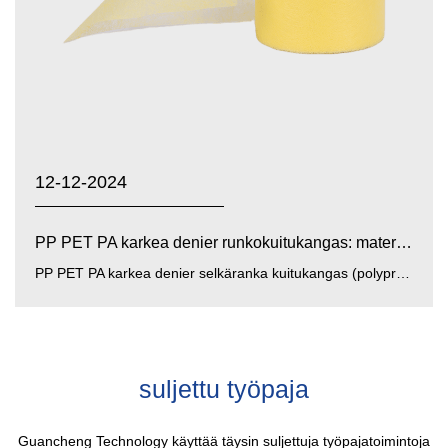
12-12-2024
PP PET PA karkea denier runkokuitukangas: materiaalin o...
PP PET PA karkea denier selkäranka kuitukangas (polypropeeni, polyesteri, polyamidi karkea denier runkokuitukangas...
suljettu työpaja
Guancheng Technology käyttää täysin suljettuja työpajatoimintoja