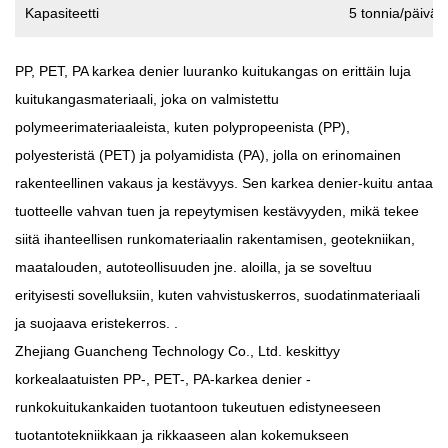
Kapasiteetti
5 tonnia/päivä
PP, PET, PA karkea denier luuranko kuitukangas
on erittäin luja
kuitukangasmateriaali, joka on valmistettu
polymeerimateriaaleista, kuten polypropeenista (PP),
polyesteristä (PET) ja polyamidista (PA), jolla on erinomainen
rakenteellinen vakaus ja kestävyys. Sen karkea denier-kuitu antaa
tuotteelle vahvan tuen ja repeytymisen kestävyyden, mikä tekee
siitä ihanteellisen runkomateriaalin rakentamisen, geotekniikan,
maatalouden, autoteollisuuden jne. aloilla, ja se soveltuu
erityisesti sovelluksiin, kuten vahvistuskerros, suodatinmateriaali
ja suojaava eristekerros. .
Zhejiang Guancheng Technology Co., Ltd. keskittyy
korkealaatuisten PP-, PET-, PA-karkea denier -
runkokuitukankaiden tuotantoon tukeutuen edistyneeseen
tuotantotekniikkaan ja rikkaaseen alan kokemukseen