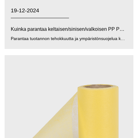
19-12-2024
Kuinka parantaa keltaisen/sinisen/valkoisen PP PE-kalvo...
Parantaa tuotannon tehokkuutta ja ympäristönsuojelua keltainen/sininen/valkoinen PP PE -kalvokuitukangas , Zhe...