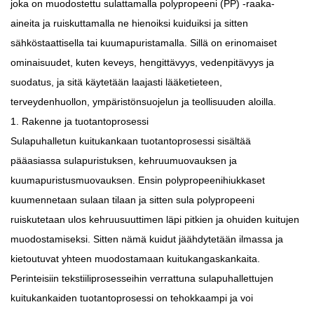
joka on muodostettu sulattamalla polypropeeni (PP) -raaka-
aineita ja ruiskuttamalla ne hienoiksi kuiduiksi ja sitten
sähköstaattisella tai kuumapuristamalla. Sillä on erinomaiset
ominaisuudet, kuten keveys, hengittävyys, vedenpitävyys ja
suodatus, ja sitä käytetään laajasti lääketieteen,
terveydenhuollon, ympäristönsuojelun ja teollisuuden aloilla.
1. Rakenne ja tuotantoprosessi
Sulapuhalletun kuitukankaan tuotantoprosessi sisältää
pääasiassa sulapuristuksen, kehruumuovauksen ja
kuumapuristusmuovauksen. Ensin polypropeenihiukkaset
kuumennetaan sulaan tilaan ja sitten sula polypropeeni
ruiskutetaan ulos kehruusuuttimen läpi pitkien ja ohuiden kuitujen
muodostamiseksi. Sitten nämä kuidut jäähdytetään ilmassa ja
kietoutuvat yhteen muodostamaan kuitukangaskankaita.
Perinteisiin tekstiiliprosesseihin verrattuna sulapuhallettujen
kuitukankaiden tuotantoprosessi on tehokkaampi ja voi