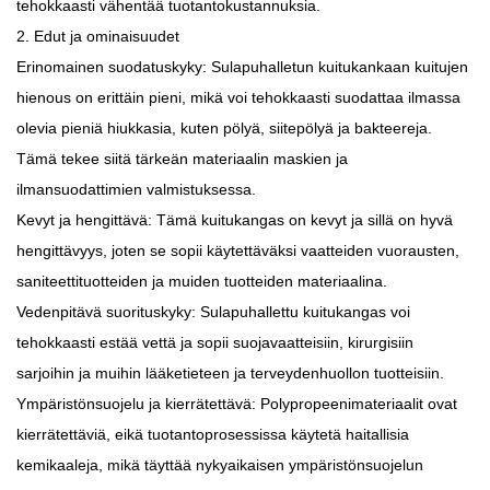
tehokkaasti vähentää tuotantokustannuksia.
2. Edut ja ominaisuudet
Erinomainen suodatuskyky: Sulapuhalletun kuitukankaan kuitujen
hienous on erittäin pieni, mikä voi tehokkaasti suodattaa ilmassa
olevia pieniä hiukkasia, kuten pölyä, siitepölyä ja bakteereja.
Tämä tekee siitä tärkeän materiaalin maskien ja
ilmansuodattimien valmistuksessa.
Kevyt ja hengittävä: Tämä kuitukangas on kevyt ja sillä on hyvä
hengittävyys, joten se sopii käytettäväksi vaatteiden vuorausten,
saniteettituotteiden ja muiden tuotteiden materiaalina.
Vedenpitävä suorituskyky: Sulapuhallettu kuitukangas voi
tehokkaasti estää vettä ja sopii suojavaatteisiin, kirurgisiin
sarjoihin ja muihin lääketieteen ja terveydenhuollon tuotteisiin.
Ympäristönsuojelu ja kierrätettävä: Polypropeenimateriaalit ovat
kierrätettäviä, eikä tuotantoprosessissa käytetä haitallisia
kemikaaleja, mikä täyttää nykyaikaisen ympäristönsuojelun