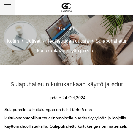
Uutiset
Kotiin
/
Uutiset
/
Teollisuuden uutisia
/
Sulapuhalletun
kuitukankaan käyttö ja edut
Sulapuhalletun kuitukankaan käyttö ja edut
Update:24 Oct,2024
Sulapuhallettu kuitukangas
on tullut tärkeä osa
kuitukangasteollisuutta erinomaisella suorituskyvyllään ja laajoilla
käyttömahdollisuuksilla. Sulapuhallettu kuitukangas on materiaali,