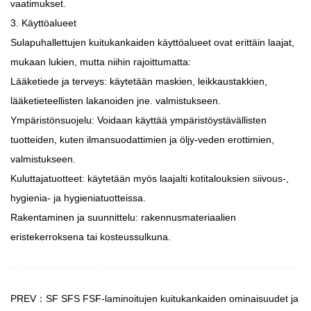
vaatimukset.
3. Käyttöalueet
Sulapuhallettujen kuitukankaiden käyttöalueet ovat erittäin laajat,
mukaan lukien, mutta niihin rajoittumatta:
Lääketiede ja terveys: käytetään maskien, leikkaustakkien,
lääketieteellisten lakanoiden jne. valmistukseen.
Ympäristönsuojelu: Voidaan käyttää ympäristöystävällisten
tuotteiden, kuten ilmansuodattimien ja öljy-veden erottimien,
valmistukseen.
Kuluttajatuotteet: käytetään myös laajalti kotitalouksien siivous-,
hygienia- ja hygieniatuotteissa.
Rakentaminen ja suunnittelu: rakennusmateriaalien
eristekerroksena tai kosteussulkuna.
PREV：SF SFS FSF-laminoitujen kuitukankaiden ominaisuudet ja