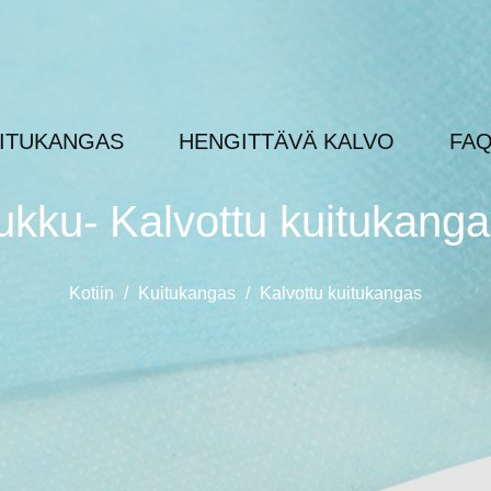
ITUKANGAS
HENGITTÄVÄ KALVO
FA
ukku- Kalvottu kuitukang
Kotiin
/
Kuitukangas
/
Kalvottu kuitukangas