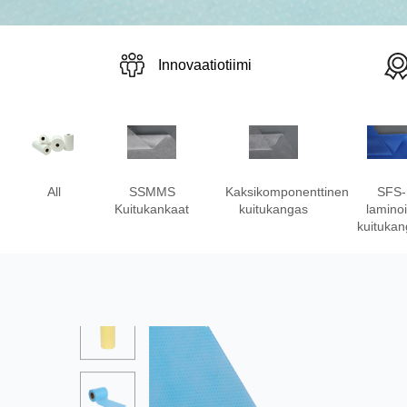
Innovaatiotiimi
All
SSMMS
Kaksikomponenttinen
SFS-
Kuitukankaat
kuitukangas
laminoi
kuituka