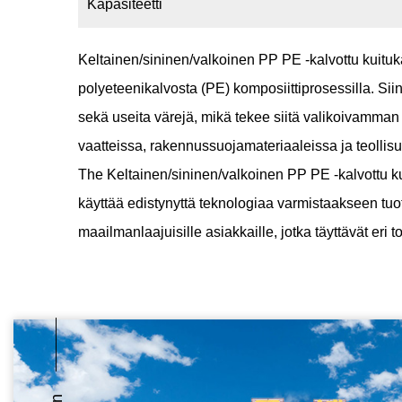
Kapasiteetti
Keltainen/sininen/valkoinen PP PE -kalvottu kuit
polyeteenikalvosta (PE) komposiittiprosessilla. Si
sekä useita värejä, mikä tekee siitä valikoivamman s
vaatteissa, rakennussuojamateriaaleissa ja teollisu
The
Keltainen/sininen/valkoinen PP PE -kalvottu 
käyttää edistynyttä teknologiaa varmistaakseen tuot
maailmanlaajuisille asiakkaille, jotka täyttävät eri