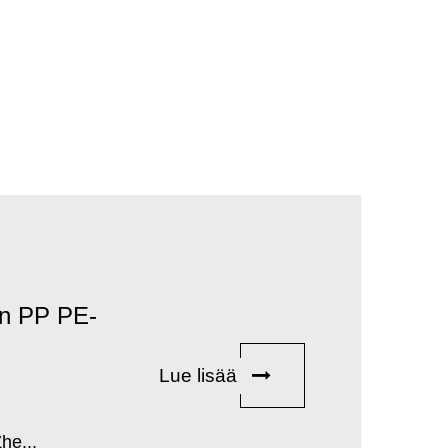
en PP PE-
Lue lisää
he...