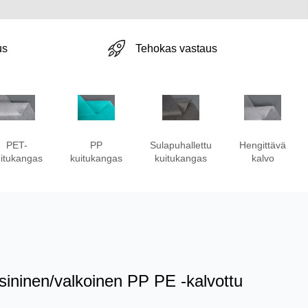
Tehokas vastaus
us
PET-
PP
Sulapuhallettu
Hengittävä
itukangas
kuitukangas
kuitukangas
kalvo
sininen/valkoinen PP PE -kalvottu