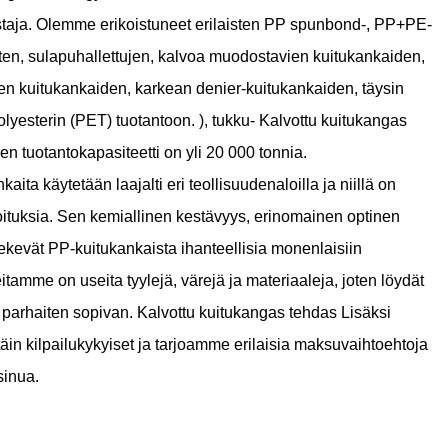
taja
. Olemme erikoistuneet erilaisten PP spunbond-, PP+PE-
en, sulapuhallettujen, kalvoa muodostavien kuitukankaiden,
jen kuitukankaiden, karkean denier-kuitukankaiden, täysin
lyesterin (PET) tuotantoon. ),
tukku- Kalvottu kuitukangas
nen tuotantokapasiteetti on yli 20 000 tonnia.
ita käytetään laajalti eri teollisuudenaloilla ja niillä on
arkoituksia. Sen kemiallinen kestävyys, erinomainen optinen
tekevät PP-kuitukankaista ihanteellisia monenlaisiin
eitamme on useita tyylejä, värejä ja materiaaleja, joten löydät
i parhaiten sopivan.
Kalvottu kuitukangas tehdas
Lisäksi
äin kilpailukykyiset ja tarjoamme erilaisia ​​maksuvaihtoehtoja
inua.