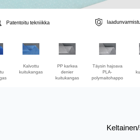
laadunvarmist
Patentoitu tekniikka
Kalvottu
PP karkea
Täysin hajoava
tu
kuitukangas
denier
PLA-
ku
ngas
kuitukangas
polymaitohappo
Keltainen/