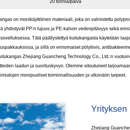
20 tonnia/päivä
ukangas
on monikäyttöinen materiaali, joka on valmistettu polyp
inä yhdistyvät PP:n lujuus ja PE-kalvon vedenpitävyys sekä eri
ovelluksessa. Tätä päällystettyä kuitukangasta käytetään laajalt
uspakkauksissa, ja sillä on erinomaiset pölytiivis, antibakteer
kuitukangas
Zhejiang Guancheng Technology Co., Ltd.:n vuotuinen
teiden laadun ja suorituskyvyn. Olemme sitoutuneet tarjoamaan in
 toimialojen monipuoliset toiminnallisuuden ja ulkonäön tarpeet.
Yrityksen p
Zhejiang Guanchen