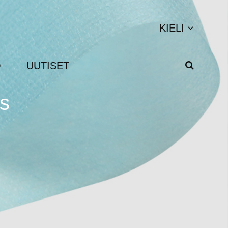
KIELI
Q
UUTISET
as