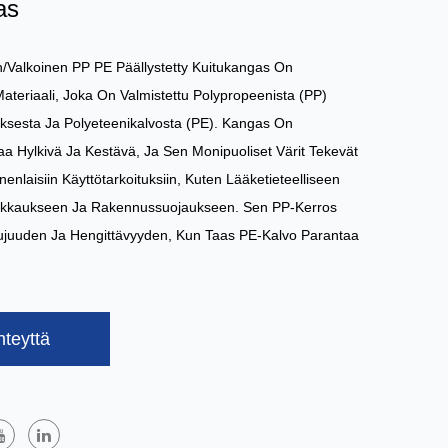
as
n/valkoinen PP PE Päällystetty Kuitukangas
On
ateriaali, Joka On Valmistettu Polypropeenista (PP)
ksesta Ja Polyeteenikalvosta (PE). Kangas On
aa Hylkivä Ja Kestävä, Ja Sen Monipuoliset Värit Tekevät
enlaisiin Käyttötarkoituksiin, Kuten Lääketieteelliseen
akkaukseen Ja Rakennussuojaukseen. Sen PP-Kerros
ujuuden Ja Hengittävyyden, Kun Taas PE-Kalvo Parantaa
hteyttä