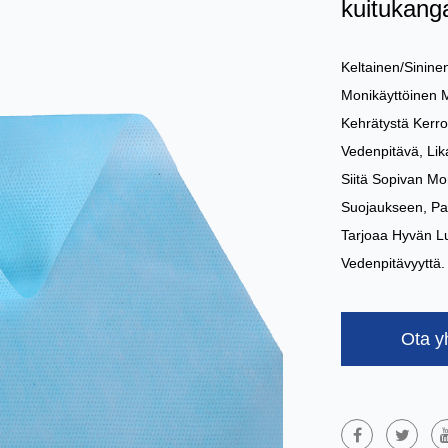
kuitukang
Keltainen/sinine
Monikäyttöinen M
Kehrätystä Kerro
Vedenpitävä, Lik
Siitä Sopivan Mon
Suojaukseen, P
Tarjoaa Hyvän L
Vedenpitävyyttä.
Ota y