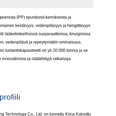
ropeenista (PP) spunbond-kerroksesta ja
nomainen kestävyys, vedenpitävyys ja hengittävyys
i lääketieteellisissä suojavaatteissa, kirurgisissa
inen, vedenpitävä ja repeytymätön ominaisuus.
 tuotantokapasiteetti on yli 20 000 tonnia ja se
novatiivisia ja räätälöityjä ratkaisuja
rofiili
g Technology Co., Ltd. on tunnettu
Kiina Kalvottu