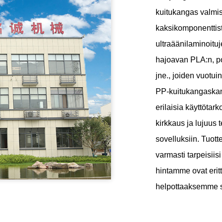
kuitukangas valmis
kaksikomponenttist
ultraäänilaminoitu
hajoavan PLA:n, po
jne., joiden vuotui
PP-kuitukangaskanka
erilaisia ​​käyttöt
kirkkaus ja lujuus 
sovelluksiin. Tuott
varmasti tarpeisiis
hintamme ovat eritt
helpottaaksemme s