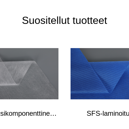
Suositellut tuotteet
sikomponenttinen
SFS-laminoit
kuitukangas
kuitukangas