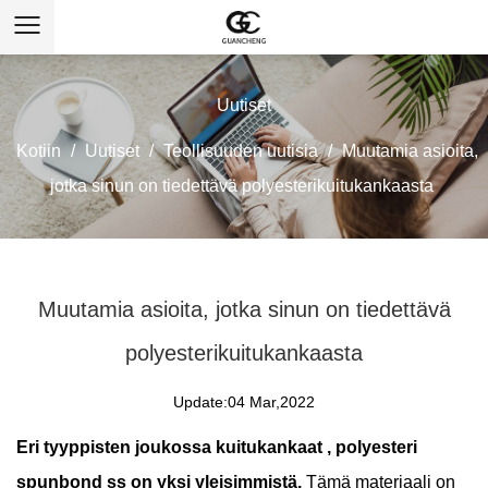
Uutiset
Kotiin
/
Uutiset
/
Teollisuuden uutisia
/
Muutamia asioita,
jotka sinun on tiedettävä polyesterikuitukankaasta
Muutamia asioita, jotka sinun on tiedettävä
polyesterikuitukankaasta
Update:04 Mar,2022
Eri tyyppisten joukossa
kuitukankaat
, polyesteri
spunbond ss on yksi yleisimmistä.
Tämä materiaali on