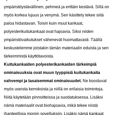
ympäristöystävällinen, pehmeä ja erittäin kestävä. Sillä on
myös korkea lujuus ja venymä. Sen käsittely tekee siitä
paloa hidastavan. Toisin kuin muut kankaat,
polyesterikuitukankaat ovat hajoavia. Siksi niiden
ympäristövaikutukset vähenevät huomattavasti. Täällä
keskustelemme joistakin tämän materiaalin eduista ja sen
tärkeimmistä käyttötavoista.
Kuitukankaiden polyesterikankaiden tärkeimpiä
ominaisuuksia ovat muun tyyppisiä kuitukankaita
vahvempi ja tasaisemmat ominaisuudet.
Ne koostuvat
myös useista kerroksista ja niillä on erilaisia ​​toimintoja.
Niitä käytetään pinnoitteissa ja suodatuksessa. Lisäksi
nämä materiaalit ovat biohajoavia, mikä tekee niistä
ihanteellisia moniin sovelluksiin. Lisäksi nämä kankaat