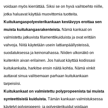
voidaan myös kierrättää. Siksi se on hyvä vaihtoehto niille,
jotka haluavat käyttää muovittomia tuotteita.
Kuitukangaspolyesterikankaan kestävyys erottaa sen
muista kuitukangasrakenteista.
Nämä kankaat on
valmistettu jatkuvista filamenttikuiduista ja ovat erittäin
vahvoja. Niitä käytetään usein lattianpäällysteissä,
suodatuksessa ja keinonahassa. Niiden ulkonäkö on
kuitenkin aivan erilainen. Jos haluat käyttää kodissasi
kuitukankaita, harkitse ensin näitä kohtia. Nämä vinkit
auttavat sinua valitsemaan parhaan kuitukankaan
tarpeisiisi.
Kuitukankaat on valmistettu polypropeenista tai muista
synteettisistä kuiduista.
Tämän kankaan valmistuksessa
käytetyt polypropeeni- ja polyesterikuidut voidaan