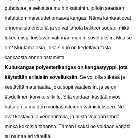
puhdistaa ja sekoittaa muihin kuituihin, jolloin saadaan
halutut ominaisuudet omaava kangas. Nämä kankaat ovat
erinomaisia ​​eristeitä ja voivat tarjota bakteerisuojan, mikä
tekee niistä loistavan valinnan moniin sovelluksiin. Mitä se
on? Muutama asia, joka sinun on tiedettävä tästä
kankaasta ennen ostamista.
Kuitukangas polyesterikangas on kangastyyppi, jota
käytetään erilaisiin sovelluksiin.
Se voi olla sitkeää ja
kestävää materiaalia, joka sopii vaatteisiin, ja se on
täydellinen korvike silkille. Sitä voidaan käyttää myös
hattujen ja muiden muotiasusteiden valmistukseen. Ne
ovat kestäviä ja vedenpitäviä, ja niistä voidaan tehdä
minkä kokoisia tahansa. Tämän lisäksi ne voidaan värjätä
tai painaa eri väreillä.