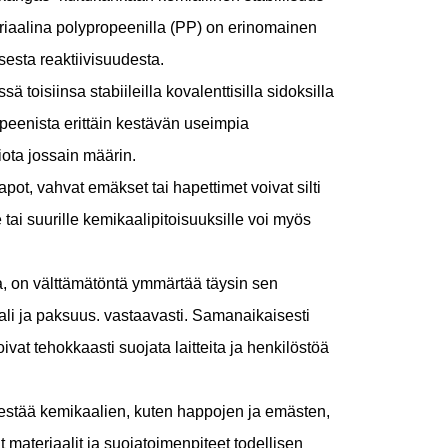
eriaalina polypropeenilla (PP) on erinomainen
sesta reaktiivisuudesta.
toisiinsa stabiileilla kovalenttisilla sidoksilla
peenista erittäin kestävän useimpia
iota jossain määrin.
pot, vahvat emäkset tai hapettimet voivat silti
e tai suurille kemikaalipitoisuuksille voi myös
, on välttämätöntä ymmärtää täysin sen
iaali ja paksuus. vastaavasti. Samanaikaisesti
ivat tehokkaasti suojata laitteita ja henkilöstöä
estää kemikaalien, kuten happojen ja emästen,
 materiaalit ja suojatoimenpiteet todellisen