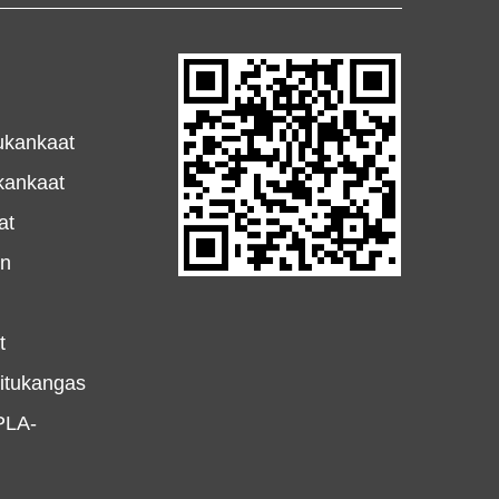
ukankaat
ukankaat
at
en
t
uitukangas
PLA-