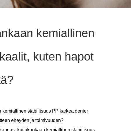
nkaan kemiallinen
kaalit, kuten hapot
tä?
 kemiallinen stabiilisuus
PP karkea denier
tuotteen eheyden ja toimivuuden?
ukangas -kuitukankaan kemiallinen stabiilisuus