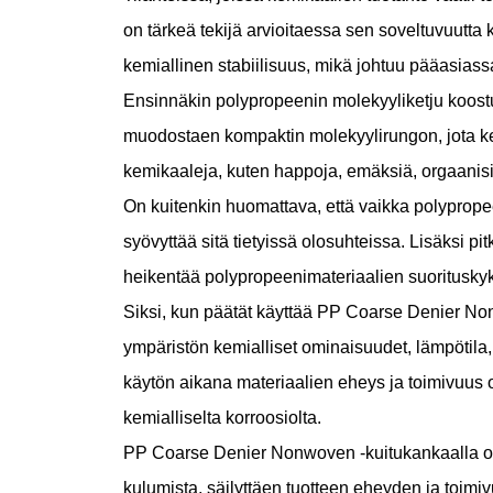
on tärkeä tekijä arvioitaessa sen soveltuvuutta
kemiallinen stabiilisuus, mikä johtuu pääasiass
Ensinnäkin polypropeenin molekyyliketju koostuu 
muodostaen kompaktin molekyylirungon, jota kem
kemikaaleja, kuten happoja, emäksiä, orgaanisia 
On kuitenkin huomattava, että vaikka polypropeen
syövyttää sitä tietyissä olosuhteissa. Lisäksi pit
heikentää polypropeenimateriaalien suorituskyk
Siksi, kun päätät käyttää PP Coarse Denier No
ympäristön kemialliset ominaisuudet, lämpötila, 
käytön aikana materiaalien eheys ja toimivuus on 
kemialliselta korroosiolta.
PP Coarse Denier Nonwoven -kuitukankaalla on 
kulumista, säilyttäen tuotteen eheyden ja toimiv