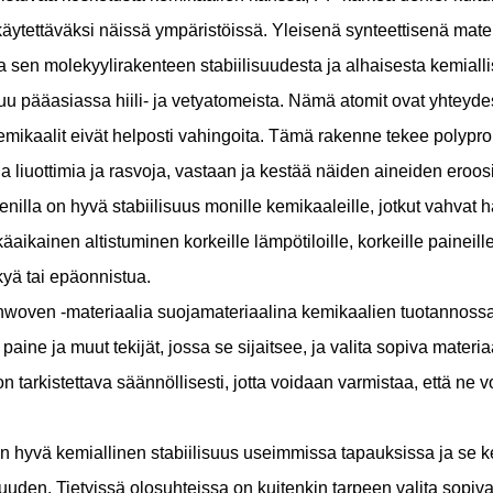
 käytettäväksi näissä ympäristöissä. Yleisenä synteettisenä mat
a sen molekyylirakenteen stabiilisuudesta ja alhaisesta kemialli
pääasiassa hiili- ja vetyatomeista. Nämä atomit ovat yhteydessä 
ikaalit eivät helposti vahingoita. Tämä rakenne tekee polypro
liuottimia ja rasvoja, vastaan ​​ja kestää näiden aineiden eroos
illa on hyvä stabiilisuus monille kemikaaleille, jotkut vahvat ha
käaikainen altistuminen korkeille lämpötiloille, korkeille paineill
yä tai epäonnistua.
nwoven -materiaalia suojamateriaalina kemikaalien tuotannossa
paine ja muut tekijät, jossa se sijaitsee, ja valita sopiva mater
tarkistettava säännöllisesti, jotta voidaan varmistaa, että ne vo
hyvä kemiallinen stabiilisuus useimmissa tapauksissa ja se k
uuden. Tietyissä olosuhteissa on kuitenkin tarpeen valita sopivat