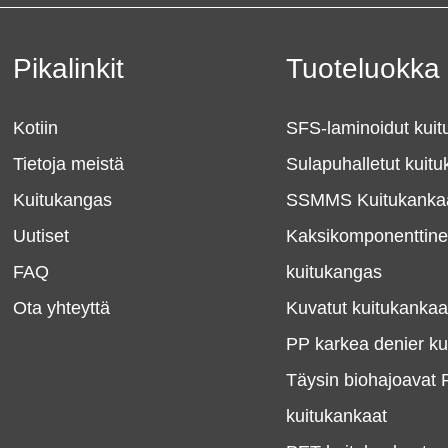
Pikalinkit
Tuoteluokka
Kotiin
SFS-laminoidut kuit
Tietoja meistä
Sulapuhalletut kuit
Kuitukangas
SSMMS Kuitukanka
Uutiset
Kaksikomponenttin
FAQ
kuitukangas
Ota yhteyttä
Kuvatut kuitukankaa
PP karkea denier k
Täysin biohajoavat 
kuitukankaat