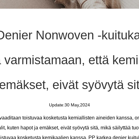
enier Nonwoven -kuituka
ävä varmistamaan, että kemi
 emäkset, eivät syövytä si
Update:30 May,2024
vaaditaan toistuvaa kosketusta kemiallisten aineiden kanssa, on
lit, kuten hapot ja emäkset, eivät syövytä sitä, mikä säilyttää 
 toistuvaa kosketusta kemikaalien kanssa, PP karkea denier kuit