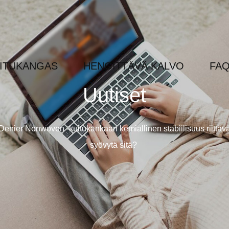
ITUKANGAS
HENGITTÄVÄ KALVO
FA
Uutiset
nier Nonwoven -kuitukankaan kemiallinen stabiilisuus riittävä 
syövytä sitä?