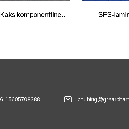
Kaksikomponenttinen
SFS-lamin
kuitukangas
kuitukan
6-15605708388
zhubing@greatcha