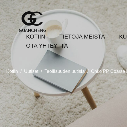
KOTIIN
TIETOJA MEISTÄ
KU
OTA YHTEYTTÄ
Kotiin
/
Uutiset
/
Teollisuuden uutisia
/
Onko PP Coarse De