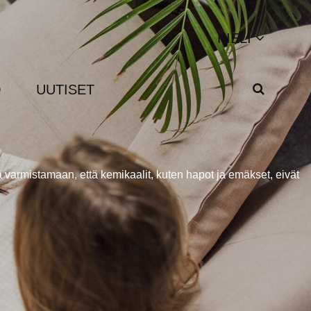
KIELI
Q
UUTISET
varmistamaan, että kemikaalit, kuten hapot ja emäkset, eivät