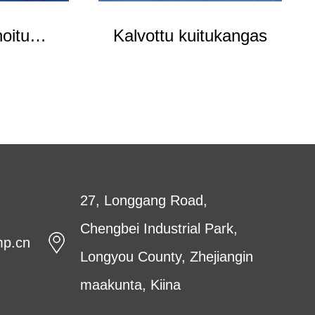
oitu
Kalvottu kuitukangas
gas
27, Longgang Road,
Chengbei Industrial Park,
mp.cn
Longyou County, Zhejiangin
maakunta, Kiina